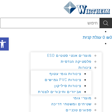
ג
וכן
Products
search
English
פתח סר
₪
0
עגלת קניות
מוצרים
מוצרים אנטי סטטים ESD
פלסטיקה הנדסית
צינורות
צינורות גומי עטוף
צינורות PVC גמישים
צינורות סיליקון
אביזרים וחיבורים לצנרת
מוצרי גומי
שטיחים ומשטחי דריכה
ספוגים טכניים