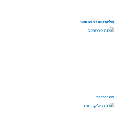
יקרבונט גלי BH סנטף
ח פרספקס