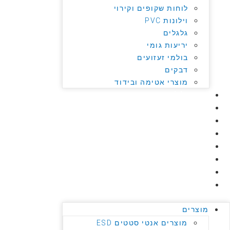
לוחות שקופים וקירוי
וילונות PVC
גלגלים
יריעות גומי
בולמי זעזועים
דבקים
מוצרי אטימה ובידוד
ציפוי גלילים
CNC עיבוד שבבי
חיתוך מים
3D תלת מימד
אודות
צור קשר
מסמכים
דרושים
מוצרים
מוצרים אנטי סטטים ESD