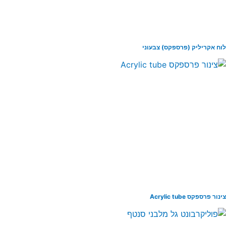
ח אקריליק (פרספקס) צבעוני
ור פרספקס Acrylic tube